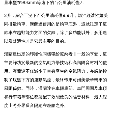
量車型在90km/h等速下的百公里油耗僅7.
3升，綜合工況下百公里油耗僅9.9升，燃油經濟性媲美
同排量轎車。漢蘭達使用的是轎車底盤，這就註定了這
款車在越野能力方面的欠缺，除了多功能以外，多用途
以及舒適性才是它最主要的目的。
漢蘭達出眾的靜謐性同樣帶給駕乘者非一般的享受，這
主要歸功於最新的空氣動力學技術和高階隔音材料的使
用。漢蘭達不僅減少了車身產生的空氣阻力，亦嚴格控
制了底盤下方的運動氣流，最終帶來可媲美豪華轎車的
風阻係數。同時，漢蘭達在車輛底部、車門周圍及車頂
和行李箱等部位都裝配了效能優良的隔音材料，最大程
度上將外界噪音隔絕在座艙之外。