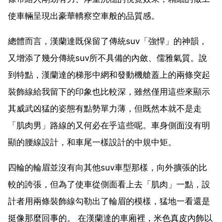
使車輛呈現出豪華轎察空車般的品質感。
總體而言，漢蘭達既保留了傳統suv「強悍」的神韻，
又增添了幾分傳統suv所不具備的內斂、儒雅氣質。說
到特點，漢蘭達的梯形中網和發動機艙蓋上的兩條突起
裝飾線給我留下的印象也比較深，雖然僅用這些來顯示
其威武凶猛的姿態有點勢單力薄，但既然本就不是走
「肌肉男」路線的又何必在乎這些呢。車身側面沒有明
顯的腰線設計，和車尾一樣設計的中規中矩。
四輪的輪眉並沒有向其他suv車型那樣，向外擴張的比
較的誇張，但為了使車從側面看上去「肌肉」一點，設
計者用兩條裝飾線勾勒出了輪眉的模樣，猛地一看還是
挺像那麼回事的。 在漢蘭達的車廂裡，米色真皮內飾以