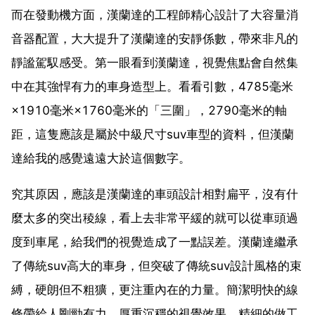
而在發動機方面，漢蘭達的工程師精心設計了大容量消
音器配置，大大提升了漢蘭達的安靜係數，帶來非凡的
靜謐駕馭感受。第一眼看到漢蘭達，視覺焦點會自然集
中在其強悍有力的車身造型上。看看引數，4785毫米
×1910毫米×1760毫米的「三圍」，2790毫米的軸
距，這隻應該是屬於中級尺寸suv車型的資料，但漢蘭
達給我的感覺遠遠大於這個數字。
究其原因，應該是漢蘭達的車頭設計相對扁平，沒有什
麼太多的突出稜線，看上去非常平緩的就可以從車頭過
度到車尾，給我們的視覺造成了一點誤差。漢蘭達繼承
了傳統suv高大的車身，但突破了傳統suv設計風格的束
縛，硬朗但不粗獷，更注重內在的力量。簡潔明快的線
條帶給人剛勁有力、厚重沉穩的視覺效果，精細的做工