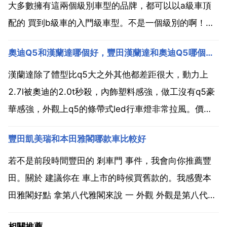
大多數擁有這兩個級別車型的品牌，都可以以a級車頂
配的 買到b級車的入門級車型。不是一個級別的啊！卡
羅拉是豐田旗下a級車 緊湊型車 凱美瑞是豐田旗下b級
奧迪Q5和漢蘭達哪個好，豐田漢蘭達和奧迪Q5哪個好。
車 中型車 底盤級別上凱美瑞比卡羅拉高一個級別 引擎
配置凱美瑞也高一個配置級！去年年初急著買代...
漢蘭達除了體型比q5大之外其他都差距很大，動力上
2.7l被奧迪的2.0t秒殺，內飾塑料感強，做工沒有q5豪
華感強，外觀上q5的條帶式led行車燈非常拉風。價位
差距10幾w，沒有可比性。除了空間之外q5完勝。不在
豐田凱美瑞和本田雅閣哪款車比較好
一個檔次上。奧迪q5好。奧迪q5強力切入高檔suv市場
之後，品牌魅力略遜一籌的漢蘭達無疑會...
若不是前段時間豐田的 剎車門 事件，我會向你推薦豐
田。關於 建議你在 車上市的時候買舊款的。我感覺本
田雅閣好點 拿第八代雅閣來說 一 外觀 外觀是第八代雅
閣所改變最大的地方，也是我們所最能一目瞭然的地
相關推薦