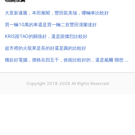
方。除了在前臉和尾部的變化之外，明眼人一看就知
道，車子比以前長了很多。長度達4945mm，軸距也增
大眾新邁騰，本田雅閣，豐田凱美瑞，哪輛車比較好
長...
買一輛10萬的車還是買一輛二首豐田漢蘭達好
KRIS跟TAO的關係好，還是跟燦烈比較好
超市裡的火龍果是長的好還是圓的比較好
幾款好電腦，價格在四五千，效能比較好的，還是戴爾 聯想 惠普和華碩
Copyright 2018-2026 All Rights Reserved