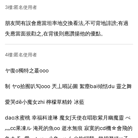
3樓:匿名使用者
朋友間有誤會應當坦率地交換看法,不可背地誹謗;有過
失應當面規勸之,在背後則應讚揚他的優點。
4樓:匿名使用者
ヤ復o獨特之蕞oοο
制 ヤo拾囿叭勼oοο 兲丄嘚訫圖 絮塵bai傾恬du 靈之舞
愛哭dē小魔女zhi 檸檬草精鈴 冰藍
dao水蜜桃 幸福科達琳 魔女∫天使在唱歌紫月幽魔靈 ぺ
灬cc果凍ル 淹死的魚oo 逝水無痕 寂寞的cd機☆會飛的