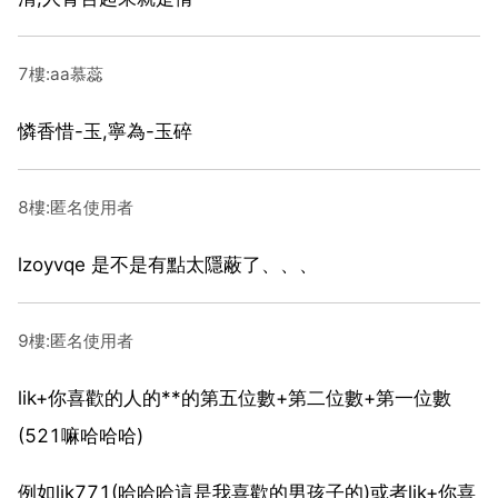
7樓:aa慕蕊
憐香惜-玉,寧為-玉碎
8樓:匿名使用者
lzoyvqe 是不是有點太隱蔽了、、、
9樓:匿名使用者
lik+你喜歡的人的**的第五位數+第二位數+第一位數
(521嘛哈哈哈)
例如lik771(哈哈哈這是我喜歡的男孩子的)或者lik+你喜