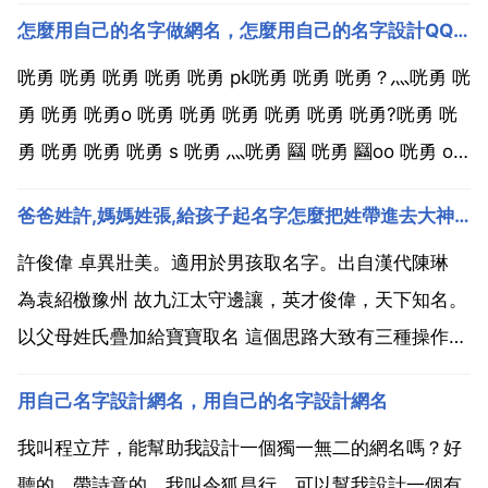
怎麼用自己的名字做網名，怎麼用自己的名字設計QQ網名
咣勇 咣勇 咣勇 咣勇 咣勇 pk咣勇 咣勇 咣勇？灬咣勇 咣
勇 咣勇 咣勇o 咣勇 咣勇 咣勇 咣勇 咣勇 咣勇?咣勇 咣
勇 咣勇 咣勇 咣勇 s 咣勇 灬咣勇 圝 咣勇 圝oo 咣勇 o
咣勇 咣勇 咣勇 咣勇?咣勇 咣勇 灬 咣勇 咣勇 灬.咣勇 咣
爸爸姓許,媽媽姓張,給孩子起名字怎麼把姓帶進去大神們幫幫忙
勇 oo咣勇 卐咣勇卍 咣勇 咣勇 咣勇 咣勇...
許俊偉 卓異壯美。適用於男孩取名字。出自漢代陳琳
為袁紹檄豫州 故九江太守邊讓，英才俊偉，天下知名。
以父母姓氏疊加給寶寶取名 這個思路大致有三種操作方
法 一是直接疊加 二是諧音疊加 三是取爸爸 媽媽兩人的
用自己名字設計網名，用自己的名字設計網名
姓，中間或後面再加一字。比如，姓王的爸爸加姓陳的
媽媽，得出王嘉成的名字 周牧禾，寓指周爸爸 穆媽...
我叫程立芹，能幫助我設計一個獨一無二的網名嗎？好
聽的，帶詩意的。我叫令狐昌行，可以幫我設計一個有