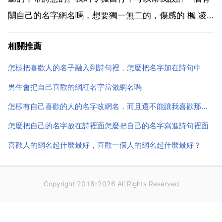
關自己的名字網名嗎，想要獨一無二的，傷感的 楓 凌
徹夜鈴丿殤 櫻月鈴 苦澀 藍夢玲蝶 淡紫 風玲 遲暮 花未
相關推薦
央 涼夏 雨玲瓏 如果不滿意，我還再多出一些給你望採
納 用自己的名字設計網名 20 加拿大洛雪了...
怎樣把喜歡人的名子融入到詩句裡，怎麼把名字加在詩句中
男生會把自己喜歡的網紅名字當做網名嗎
怎樣有自己喜歡的人的名字改網名，而且還不能讓我喜歡那人看
怎麼把自己的名字放在詩裡面怎麼把自己的名字寫進詩句裡面
喜歡人的網名起什麼最好，喜歡一個人的網名起什麼最好？
Copyright 2018-2026 All Rights Reserved