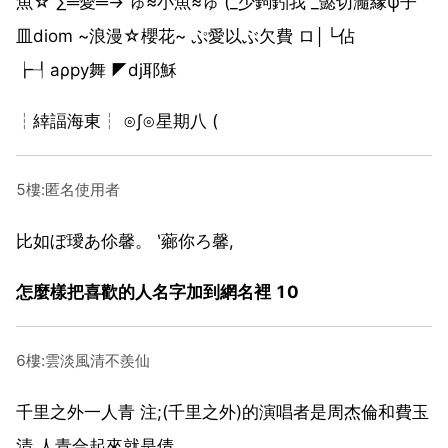
魚☆ ∑═愛═→ ゅ≈小魚≈ゅ (_少鉤鈏我 _懿切瀡緣ψ子
皿diom ~浪漫☆櫻花~ ぷ愛以ぶ欠費 ロ│└佔
┢┦aρpy舞 ◤dj耶穌
┆緈諨海東┆ ⊙∫⊙星期八 (
5樓:匿名使用者
比如ぼ璦あ伱馨。 ‵薌你ろ馨,
怎麼樣把喜歡的人名字加到網名裡 10
6樓:雲淡風清不羨仙
千里之外一人青 注;(千里之外)的演唱者是周杰倫和費玉
清,人青合起來就是倩